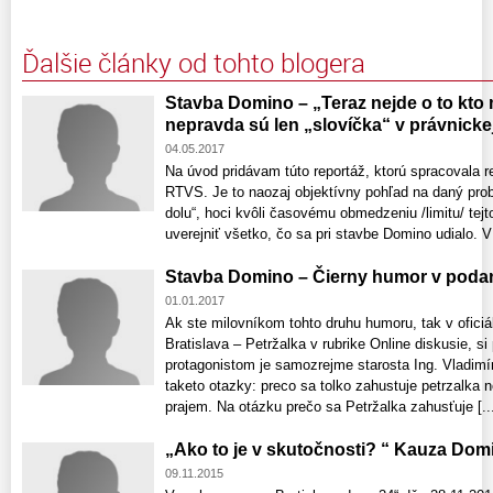
Ďalšie články od tohto blogera
Stavba Domino – „Teraz nejde o to kto
nepravda sú len „slovíčka“ v právnickej
04.05.2017
Na úvod pridávam túto reportáž, ktorú spracovala 
RTVS. Je to naozaj objektívny pohľad na daný pro
dolu“, hoci kvôli časovému obmedzeniu /limitu/ tej
uverejniť všetko, čo sa pri stavbe Domino udialo. V 
Stavba Domino – Čierny humor v podaní 
01.01.2017
Ak ste milovníkom tohto druhu humoru, tak v ofici
Bratislava – Petržalka v rubrike Online diskusie, s
protagonistom je samozrejme starosta Ing. Vladim
taketo otazky: preco sa tolko zahustuje petrzalka
prajem. Na otázku prečo sa Petržalka zahusťuje [..
„Ako to je v skutočnosti? “ Kauza Domi
09.11.2015