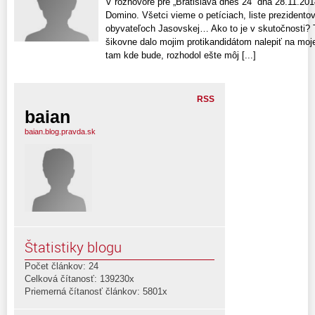
V rozhovore pre „Bratislava dnes 24“ dňa 28.11.201
Domino. Všetci vieme o petíciach, liste prezidento
obyvateľoch Jasovskej… Ako to je v skutočnosti? To
šikovne dalo mojim protikandidátom nalepiť na mo
tam kde bude, rozhodol ešte môj [...]
RSS
baian
baian.blog.pravda.sk
Štatistiky blogu
Počet článkov: 24
Celková čítanosť: 139230x
Priemerná čítanosť článkov: 5801x