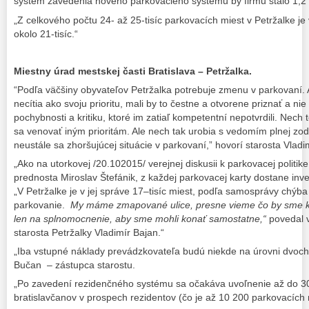
systém zavedenia nového parkovacieho systému by firmu stálo 1,2 m
„Z celkového počtu 24- až 25-tisíc parkovacích miest v Petržalke je
okolo 21-tisíc.“
Miestny úrad mestskej časti Bratislava – Petržalka.
“Podľa väčšiny obyvateľov Petržalka potrebuje zmenu v parkovaní. 
necítia ako svoju prioritu, mali by to čestne a otvorene priznať a n
pochybnosti a kritiku, ktoré im zatiaľ kompetentní nepotvrdili. Nec
sa venovať iným prioritám. Ale nech tak urobia s vedomím plnej zo
neustále sa zhoršujúcej situácie v parkovaní,” hovorí starosta Vladi
„Ako na utorkovej /20.102015/ verejnej diskusii k parkovacej politik
prednosta Miroslav Štefánik, z každej parkovacej karty dostane inv
„V Petržalke je v jej správe 17–tisíc miest, podľa samosprávy chýb
parkovanie.
My máme zmapované ulice, presne vieme čo by sme kde
len na splnomocnenie, aby sme mohli konať samostatne,“
povedal v
starosta Petržalky Vladimír Bajan.“
„Iba vstupné náklady prevádzkovateľa budú niekde na úrovni dvoch
Bučan – zástupca starostu.
„Po zavedení rezidenčného sys­tému sa očakáva uvoľnenie až do 3
bratislavčanov v prospech rezi­dentov (čo je až 10 200 parkovacích 