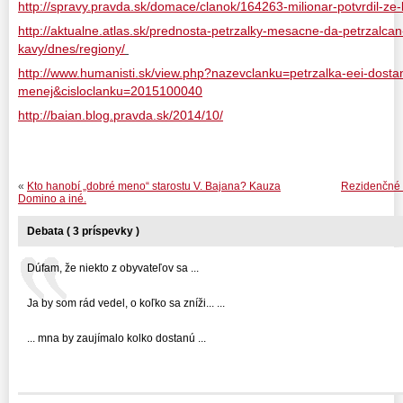
http://spravy.pravda.sk/domace/clanok/164263-milionar-potvrdil-ze-k
http://aktualne.atlas.sk/prednosta-petrzalky-mesacne-da-petrzalca
kavy/dnes/regiony/
http://www.humanisti.sk/view.php?nazevclanku=petrzalka-eei-dosta
menej&cisloclanku=2015100040
http://baian.blog.pravda.sk/2014/10/
«
Kto hanobí „dobré meno“ starostu V. Bajana? Kauza
Rezidenčné p
Domino a iné.
Debata ( 3 príspevky )
Dúfam, že niekto z obyvateľov sa ...
Ja by som rád vedel, o koľko sa zníži... ...
... mna by zaujímalo kolko dostanú ...