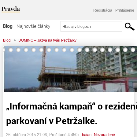
Registrácia
Prihlásenie
Blog
Najnovšie články
Najčítanejšie články
Blog
>
DOMINO – Jazva na tvári Petržalky
Najkomentovanejšie články
>
„Informačná kampaň“ o rezidenčnom parkovaní v Petržalke.
Zoznam blogov
Komerčné blogy
„Informačná kampaň“ o rezide
parkovaní v Petržalke.
26. októbra 2015 21:06
, Prečítané 4 450x,
baian
,
Nezaradené