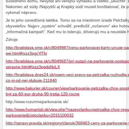
susedného domu, nevydal ani verejnú vyhlášku a všetko „ukuchtil“ 
Nakoniec až súdy /Najvyšší aj Krajský súd/ museli konštatovať, že p
vykonať nápravu.
Je to jeho osvedčená taktika. Tomu sa na miestnom úrade Petržal
obyvateľov. Najprv „systém“ schváliť, predložiť „ovčanom“ ako hot
„informačná kampaň“. Keď mu to tolerujú, dôverujú mu a neustále ho
Zdroje:
http://bratislava.sme.sk/c/8049987/cenu-parkovacej-karty-urcuje-sa
eei.html#ixzz3pgcYiTki
http://bratislava.sme.sk/c/8049687/pri-sutazi-na-parkovanie-postup
spravne.html#ixzz3pgdqNxLX
http://bratislava.dnes24.sk/osem-veci-preco-sa-petrzalka-rozhodla-p
co-si-od-nej-slubuje-211840
http://www.bakurier.sk/courier/view/parkovanie-petrzalka-chce-spop
byt-za-60-eur-druha-90-tretia-120-rocne
http://www.rozumneparkovanie.sk/
http://www.humanisti.sk/view.php?nazevclanku=petrzalka-chce-regu
parkovanie&cisloclanku=2015100032
http://spravy.pravda.sk/regiony/clanok/368463-ceny-za-parkovanie-v