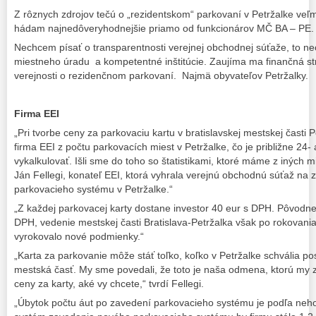
Z rôznych zdrojov tečú o „rezidentskom“ parkovaní v Petržalke veľ
hádam najnedôveryhodnejšie priamo od funkcionárov MČ BA – PE.
Nechcem písať o transparentnosti verejnej obchodnej súťaže, to nec
miestneho úradu a kompetentné inštitúcie. Zaujíma ma finančná st
verejnosti o rezidenčnom parkovaní. Najmä obyvateľov Petržalky.
Firma EEI
„Pri tvorbe ceny za parkovaciu kartu v bratislavskej mestskej časti 
firma EEI z počtu parkovacích miest v Petržalke, čo je približne 24-
vykalkulovať. Išli sme do toho so štatistikami, ktoré máme z iných 
Ján Fellegi, konateľ EEI, ktorá vyhrala verejnú obchodnú súťaž n
parkovacieho systému v Petržalke.“
„Z každej parkovacej karty dostane investor 40 eur s DPH. Pôvodne
DPH, vedenie mestskej časti Bratislava-Petržalka však po rokovani
vyrokovalo nové podmienky.“
„Karta za parkovanie môže stáť toľko, koľko v Petržalke schvália pos
mestská časť. My sme povedali, že toto je naša odmena, ktorú my z
ceny za karty, aké vy chcete,“ tvrdí Fellegi.
„Úbytok počtu áut po zavedení parkovacieho systému je podľa neho