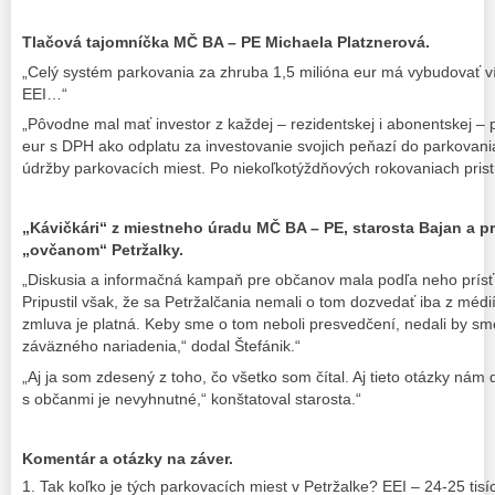
Tlačová tajomníčka MČ BA – PE Michaela Platznerová.
„Celý systém parkovania za zhruba 1,5 milióna eur má vybudovať ví
EEI…“
„Pôvodne mal mať investor z každej – rezidentskej i abonentskej – 
eur s DPH ako odplatu za investovanie svojich peňazí do parkovan
údržby parkovacích miest. Po niekoľkotýždňových rokovaniach prist
„Kávičkári“ z miestneho úradu MČ BA – PE, starosta Bajan a p
„ovčanom“ Petržalky.
„Diskusia a informačná kampaň pre občanov mala podľa neho prísť
Pripustil však, že sa Petržalčania nemali o tom dozvedať iba z médi
zmluva je platná. Keby sme o tom neboli presvedčení, nedali by 
záväzného nariadenia,“ dodal Štefánik.“
„Aj ja som zdesený z toho, čo všetko som čítal. Aj tieto otázky nám 
s občanmi je nevyhnutné,“ konštatoval starosta.“
Komentár a otázky na záver.
Tak koľko je tých parkovacích miest v Petržalke? EEI – 24-25 tisí