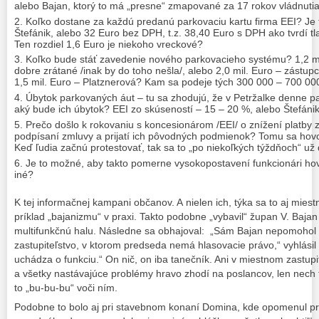
alebo Bajan, ktorý to má „presne“ zmapované za 17 rokov vládnutia 
Koľko dostane za každú predanú parkovaciu kartu firma EEI? Je
Štefánik, alebo 32 Euro bez DPH, t.z. 38,40 Euro s DPH ako tvrdí t
Ten rozdiel 1,6 Euro je niekoho vreckové?
Koľko bude stáť zavedenie nového parkovacieho systému? 1,2 mil
dobre zrátané /inak by do toho nešla/, alebo 2,0 mil. Euro – zástup
1,5 mil. Euro – Platznerová? Kam sa podeje tých 300 000 – 700 00
Úbytok parkovaných áut – tu sa zhodujú, že v Petržalke denne par
aký bude ich úbytok? EEI zo skúseností – 15 – 20 %, alebo Štefáni
Prečo došlo k rokovaniu s koncesionárom /EEI/ o znížení platby 
podpísaní zmluvy a prijatí ich pôvodných podmienok? Tomu sa hov
Keď ľudia začnú protestovať, tak sa to „po niekoľkých týždňoch“ už
Je to možné, aby takto pomerne vysokopostavení funkcionári hovo
iné?
K tej informačnej kampani občanov. A nielen ich, týka sa to aj mies
príklad „bajanizmu“ v praxi. Takto podobne „vybavil“ župan V. Baj
multifunkčnú halu. Následne sa obhajoval: „Sám Bajan nepomohol
zastupiteľstvo, v ktorom predseda nemá hlasovacie právo,“ vyhlásil
uchádza o funkciu.“ On nič, on iba tanečník. Ani v miestnom zastup
a všetky nastávajúce problémy hravo zhodí na poslancov, len nech t
to „bu-bu-bu“ voči ním.
Podobne to bolo aj pri stavebnom konaní Domina, kde opomenul pr